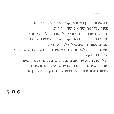
מידע נוסף
חוט איכותי בגוון בז' טבעי, קליל ונעים למראה וללבישה.
פנינה עגולה אמיתית איכותית וייחודית.
תליון לב מצופה זהב וזרקון קטן, להוספת טאץ' רומנטי ומאיר.
תליוני חמסה מצופים זהב בקצות השרוך, לשמירה ולברכה.
סוגר מתכוונן, מותאם בקלות לפרק כף היד.
מושלם ליום יום, לשכבות עם תכשיטים נוספים או כמתנה משמעותית.
הוראות תחזוקה:
יש להימנע ממגע ישיר עם מים, קרמים, בשמים ותכשירי שיער.
מומלץ להסיר לפני מקלחת, שחייה או פעילות ספורטיבית.
לשמור במקום יבש ומוצל לשמירה על הברק והחוט לאורך זמן.