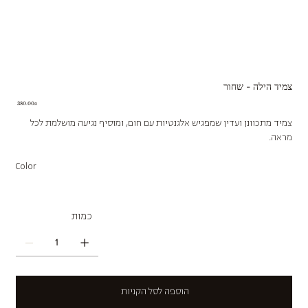
צמיד הילה - שחור
Price
‏380.00 ‏₪
צמיד מתכוונן ועדין שמפגיש אלגנטיות עם חום, ומוסיף נגיעה מושלמת לכל
מראה.
Color
כמות
הוספה לסל הקניות