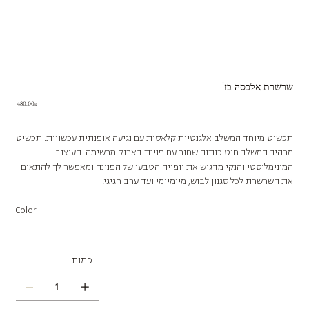
שרשרת אלכסה בז'
Price
‏480.00 ‏₪
תכשיט מיוחד המשלב אלגנטיות קלאסית עם נגיעה אופנתית עכשווית. תכשיט
מרהיב המשלב חוט כותנה שחור עם פנינת בארוק מרשימה. העיצוב
המינימליסטי והנקי מדגיש את יופייה הטבעי של הפנינה ומאפשר לך להתאים
את השרשרת לכל סגנון לבוש, מיומיומי ועד ערב חגיגי.
Color
כמות