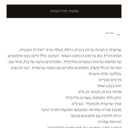
הוספה לסל הקניות
מידע נוסף
שרשרת זו מציגה פנינת בארוק גדולה בעלת צורה ייחודית וטבעית,
המתנדנדת בחן על חוט הכותנה השחור. העיצוב כולל זרקון נוצץ ואלמנטים
של חמסות עדינות העשויים גולדפילד, המוסיפים נגיעה של ברק ומזל טוב.
המראה הכולל משלב אלמנטים אתניים עם אופנה עכשווית, יוצר תכשיט
אקלקטי ומלא אישיות.
פרטים טכניים:
חוט בצבע שחור
פנינת בארוק בקוטר 25 מ"מ
זרקון תלוי וחמסות עשויים גולדפילד
אורך שרשרת מקסימלי: 60 ס"מ
מנגנון סגירה ופתיחה המאפשר התאמה לאורך הרצוי
*ניתן להזמין עם אלמנטים מכסף
הוראות שמירה:
הימנעו ממגע ממושך עם מים ומוצרי קוסמטיקה