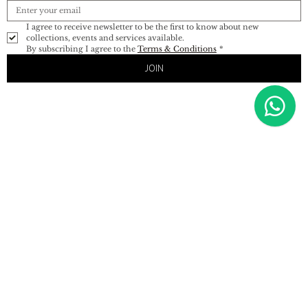
I agree to receive newsletter to be the first to know about new 
collections, events and services available. 
By subscribing I agree to the 
Terms & Conditions
*
JOIN
STAY
IMPORTANT
SHOP
CONNECTED
About
Shop All
Fine Jewelry
Terms &
Accessories
Conditions
Contact Us
Fashion
Shipping &
Sun - Fri
Gift Card
Returns
About
09:00-18:00
Size Guide
Q & A
Customer Care: