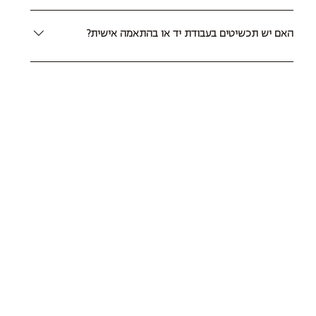
ניתן ליצור קשר עם שירות הלקוחות במייל hila@hilahilo.co.il,
בוואטסאפ 052-2503150, או דרך עמוד 'צור קשר' באתר.
האם יש תכשיטים בעבודת יד או בהתאמה אישית?
כן, חלק מהקולקציות שלנו כוללות פריטים ייחודיים בעיצוב אישי.
צייני בהזמנה מה את מחפשת או צרי איתנו קשר.