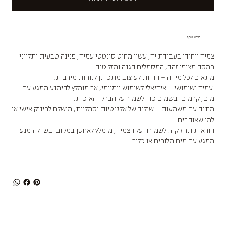
מידע נוסף
צמיד ייחודי בעבודת יד, עשוי מחוט סינטטי עמיד, פנינה טבעית ותליוני
חמסה מצופי זהב, המסמלים הגנה ומזל טוב.
מתאים לכל מידה – הודות לעיצוב מתכוונן לנוחות מירבית.
עמיד ושימושי – אידיאלי לשימוש יומיומי, אך מומלץ להימנע ממגע עם
מים, קרמים ובשמים כדי לשמור על הברק והאיכות.
מתנה עם משמעות – שילוב של אלגנטיות וסמליות, מושלם לפינוק אישי או
למי שאוהבים.
הוראות תחזוקה: לשמירה על הצמיד, מומלץ לאחסן במקום יבש ולהימנע
ממגע עם מים מלוחים או כלור.