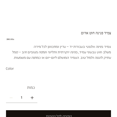
צמיד פנינה חוט אדום
Price
‏380.00 ‏₪
צמיד פנינה אלגנטי בעבודת יד – עדין ומתכוונן לכל מידה
משלב חוט צבעוני עמיד, פנינה יוקרתית ותליוני חמסה מצופים זהב – סמל
עתיק להגנה ולמזל טוב. הצמיד המושלם ליום-יום או כמתנה עם משמעות.
Color
כמות
הוספה לסל הקניות