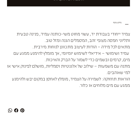
מידע נוסף
צמיד ייחודי בעבודת יד, עשוי מחוט משי-כותנה עמיד, פנינה טבעית
ותליוני חמסה מצופי זהב, המסמלים הגנה ומזל טוב.
מתאים לכל מידה – הודות לעיצוב מתכוונן לנוחות מירבית.
עמיד ושימושי – אידיאלי לשימוש יומיומי, אך מומלץ להימנע ממגע עם
מים, קרמים ובשמים כדי לשמור על הברק והאיכות.
מתנה עם משמעות – שילוב של אלגנטיות וסמליות, מושלם לפינוק אישי או
למי שאוהבים.
הוראות תחזוקה: לשמירה על הצמיד, מומלץ לאחסן במקום יבש ולהימנע
ממגע עם מים מלוחים או כלור.