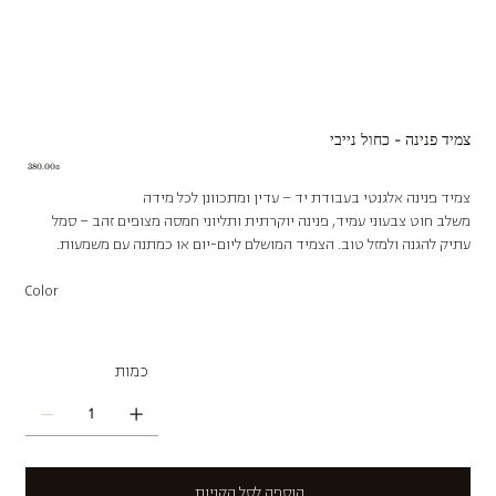
צמיד פנינה - כחול נייבי
Price
‏380.00 ‏₪
צמיד פנינה אלגנטי בעבודת יד – עדין ומתכוונן לכל מידה
משלב חוט צבעוני עמיד, פנינה יוקרתית ותליוני חמסה מצופים זהב – סמל
עתיק להגנה ולמזל טוב. הצמיד המושלם ליום-יום או כמתנה עם משמעות.
Color
כמות
הוספה לסל הקניות