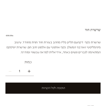
שרשרת חוד
Price
‏600.00 ‏₪
שרשרת כסף דקהעם תליון פליז מוזהב בצורת חוד חנית מחודד. עיצוב
מינימליסטי ואורבני המשלב כסף אותנטי עם אלמנט זהב חם. שרשרת יוניסקס
המתאימה לגברים ונשים כאחד, אידיאלית למראה עכשווי ומודרני.
כמות
הוספה לסל הקניות