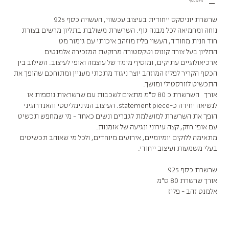
מידע נוסף
שרשרת יוניסקס ייחודית בעיצוב עכשווי, העשויה כסף 925
נוחה ומחמיאה לכל מבנה גוף. השרשרת משולבת בתליון מרשים בצורת
חוד חנית מחודד, העשוי פליז מוזהב איכותי עם גימור מט
התליון בעל צורה קונוס וטקסטורה מרוקעת המזכירה אלמנטים
ארכיאולוגיים עתיקים, ומוסיף מימד של עוצמה ואופי לעיצוב. השילוב בין
הכסף הקריר לפליז המוזהב יוצר ניגוד מתכתי מעניין ומתוחכם שהופך את
התכשיט לוורסטילי ומושך.
אורך השרשרת כ 80 ס"מ מתאים לשכבות עם שרשראות נוספות או
לנשיאה יחידה כ-statement piece. העיצוב המינימליסטי והאנדרוגיני
הופך את השרשרת למושלמת לגברים ונשים כאחד - מי שמחפש תכשיט
עם אופי חזק, קצה עירוני ונגיעה של אומנות.
מתאימה ללוקים יומיומיים, אירועים מיוחדים, ולכל מי שאוהב תכשיטים
בעלי משמעות ועיצוב ייחודי.
שרשרת כסף 925
אורך שרשרת 80 ס"מ
אלמנט זהב - פליז