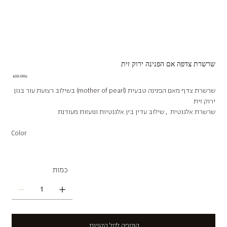
שרשרת צדפה אם הפנינה ירוק זית
Price
‏450.00 ‏₪
שרשרת צדף מאם הפנינה טבעית (mother of pearl) בשילוב רצועת עור בגון
ירוק זית
שרשרת אלגנטית , שילוב עדין בין אלגנטיות ונועזות מעודנת
Color
כמות
הוספה לסל הקניות