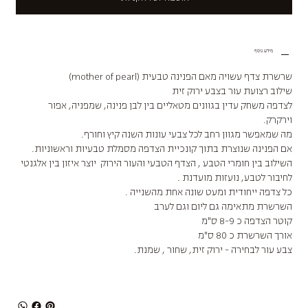
מידע נוסף
שרשרת צדף עשויה מאם הפנינה טבעית (mother of pearl)
שילוב רצועת עור בצבע ירוק זית
לצדפה משחק עדין בגוונים מטאליים בין לבן פנינה, שמפניה, אפור
וירקרק.
מה שמאפשר מגוון רחב לכל צבעי עונות השנה קיץ וחורף.
אם הפנינה שנוצרת בתוך קונכיית הצדפה מסמלת טבעיות וראשוניות.
השילוב בין חומרי הטבע , הצדף הטבעי והעור הירוק יוצר איזון בין אלגנטי
לחיבור לטבע, נועזות מועדנת .
כל צדפה ייחודית ומעט שונה אחת מהשנייה .
השרשרת מתאימה גם ליום וגם לערב
קוטר הצדפה כ 8-9 ס"מ
אורך השרשרת כ 80 ס"מ
צבע עור לבחירה - ירוק זית, שחור , שמנת.