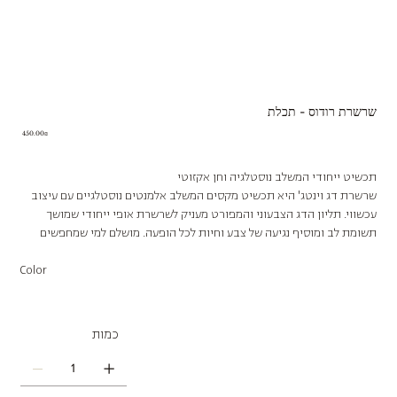
שרשרת רודוס - תכלת
Price
‏450.00 ‏₪
תכשיט ייחודי המשלב נוסטלגיה וחן אקזוטי
שרשרת דג וינטג' היא תכשיט מקסים המשלב אלמנטים נוסטלגיים עם עיצוב
עכשווי. תליון הדג הצבעוני והמפורט מעניק לשרשרת אופי ייחודי שמושך
תשומת לב ומוסיף נגיעה של צבע וחיות לכל הופעה. מושלם למי שמחפשים
תכשיט בעל אמירה אישית ומעניינת.
Color
כמות