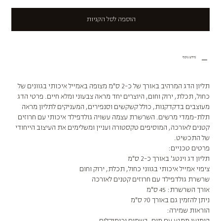
הוספה לסל הקניות
מידע נוסף
תליון הדג המרהיב באורך של כ-2 ס"מ מצופה באמייל איכותי בגוונים של
כחול, תכלת, ירוק וחום, היוצרים יחד מראה צבעוני ומלא חיים. פרטי הדג
מעוצבים בדקדקנות, כולל קשקשים וסנפירים, המעניקים לתליון מראה
תלת-ממדי מרשים. השרשרת עצמה עשויה גולדפילד איכותי עם חרוזים
קטנים לאורכה, המוסיפים טקסטורה ועניין ומשלימים את העיצוב הייחודי
של התכשיט.
פרטים טכניים:
תליון דג וינטג' באורך כ-2 ס"מ
ציפוי אמייל איכותי בגווני כחול, תכלת, ירוק וחום
שרשרת גולדפילד עם חרוזים קטנים לאורכה
אורך השרשרת: 45 ס"מ
ניתן להזמין גם באורך 70 ס"מ
הוראות שמירה:
הימנעו ממגע עם מים, בשמים וכימיקלים