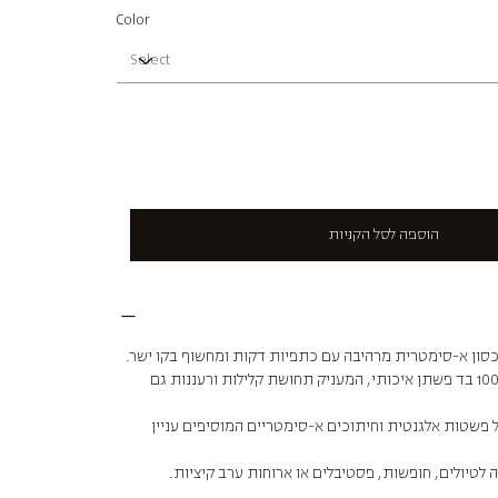
Color
הוספה לסל הקניות
סון א-סימטרית מרהיבה עם כתפיות דקות ומחשוף בקו ישר.
קלילה ונוחה - עשויה 100% בד פשתן איכותי, המעניק תחושת קלילות ורעננות גם
של פשטות אלגנטית וחיתוכים א-סימטריים המוסיפים עניין
לטיולים, חופשות, פסטיבלים או ארוחות ערב קיציות.