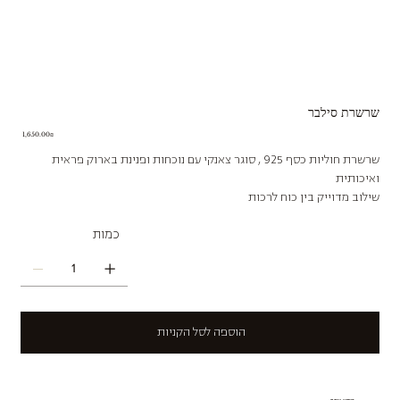
שרשרת סילבר
Price
‏1,650.00 ‏₪
שרשרת חוליות כסף 925 , סוגר צאנקי עם נוכחות ופנינת בארוק פראית
ואיכותית
שילוב מדוייק בין כוח לרכות
כמות
הוספה לסל הקניות