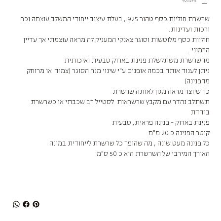
מידע נוסף
שרשרת חוליות כסף טהור 925 , בעלת עיצוב ייחודי המשלב עוצמה וכח
ורכות ועדינות.
חוליות כסף מלוטשות וסוגר צאנקי המעניק לה מראה עוצמתי אך עדיין
הרמוני .
מהשרשרת משתלשלת פנינת בארוק טבעית ואיכותית
ניתן לענוד אותה בכמה אופנים ע"י שינוי מנח הסוגר (צמוד או מרוחק
מהפנינה)
כך שיוצר מראה מגון לאותה שרשרת
תשתלב נהדר עם מקבץ שרשראות לסטייל רב שכבתי או כשרשרת
בודדת
פנינת בארוק - פנינה פראית, טבעית
קוטר הפנינה כ 20 מ"מ
כל פנינה מעט שונה , מה שהופך כל שרשרת לייחודית במינה
האורך המירבי של השרשרת הוא כ 50 ס"מ